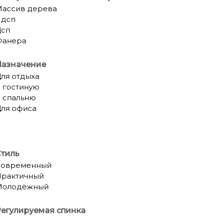
ассив дерева
Лдсп
Дсп
Фанера
Назначение
ля отдыха
 гостиную
 спальню
ля офиса
тиль
Современный
рактичный
Молодёжный
егулируемая спинка