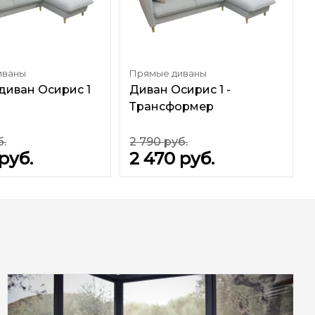
иваны
Прямые диваны
диван Осирис 1
Диван Осирис 1 -
Трансформер
б.
2 790
руб.
руб.
2 470
руб.