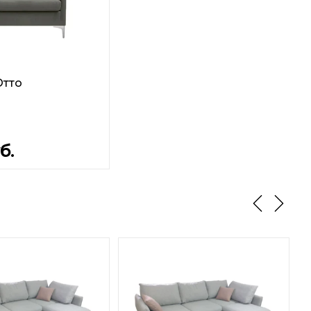
Отто
б.