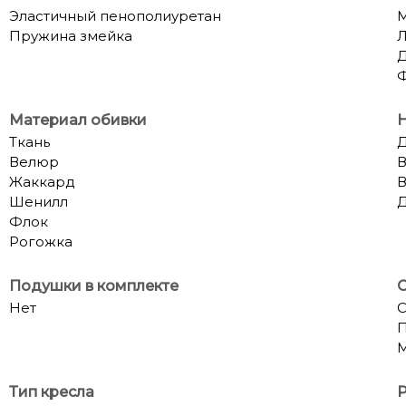
Эластичный пенополиуретан
М
Пружина змейка
Материал обивки
Ткань
Д
Велюр
В
Жаккард
В
Шенилл
Д
Флок
Рогожка
Подушки в комплекте
С
Нет
П
Тип кресла
Р