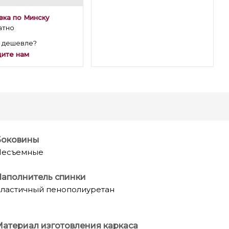
вка по Минску
атно
 дешевле?
ите нам
Боковины
Несъемные
аполнитель спинки
ластичный пенополиуретан
атериал изготовления каркаса