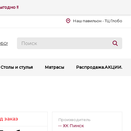
годно !!
Наш павильон - ТЦ Глобо
ОБО!
Столы и стулья
Матрасы
Распродажа.АКЦИИ.
д заказ
Производитель
-- ХК Пинск