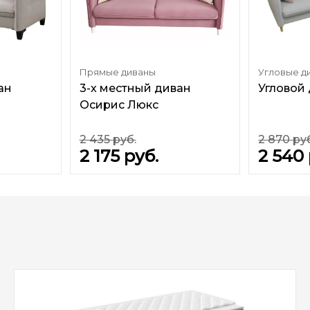
Прямые диваны
Угловые д
ан
3-х местный диван
Угловой 
Осирис Люкс
2 435
руб.
2 870
ру
2 175
руб.
2 540