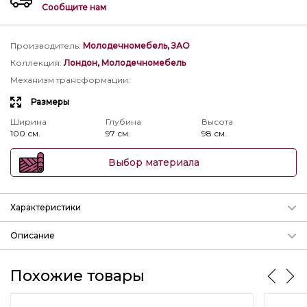
Сообщите нам
Производитель
:
Молодечномебель, ЗАО
Коллекция
:
Лондон, Молодечномебель
Механизм трансформации
:
Размеры
Ширина
Глубина
Высота
100 см.
97 см.
98 см.
Выбор материала
Характеристики
Механизм трансформации
Описание
Подробнее о механизмах
Кресло Лондон
ММ-183-01
изготавливается в коже
натуральной и ткани
params.param_3
Похожие товары
Ширина
Глубина
Высота
дгв:
1000-970-975
мм. спальное место
1400-1860
мм
100 см.
97 см.
98 см.