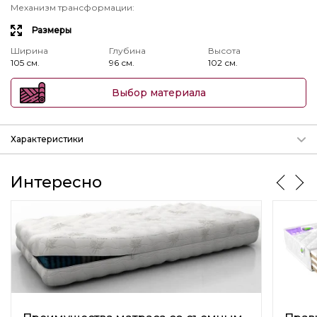
Механизм трансформации
:
Размеры
Ширина
Глубина
Высота
105 см.
96 см.
102 см.
Выбор материала
Характеристики
Механизм трансформации
Подробнее о механизмах
Интересно
params.param_3
Ширина
Глубина
Высота
105 см.
96 см.
102 см.
Изменение размера
Нет
Емкость для постельных принадлежностей
Нет