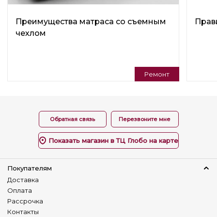
Подлокотники
Мягкие
Преимущества матраса со съемным
Прав
чехлом
Материал каркаса
Ламинир. ДСП
Фанера
Количество сидячих мест
Ремонт
3
Количество спальных мест
двухспальный
Обратная связь
Перезвоните мне
Назначение
В гостиную
Показать магазин в ТЦ Глобо на карте
В спальню
В детскую
Покупателям
В прихожую
На кухню
Доставка
Оплата
Стиль
Рассрочка
Современный( Modern)
Контакты
Молодёжный