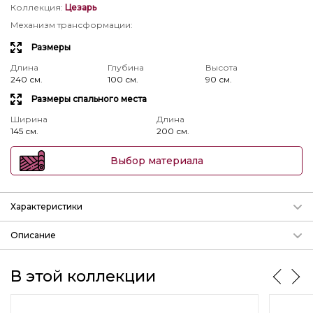
Коллекция
:
Цезарь
Механизм трансформации
:
Размеры
Длина
Глубина
Высота
240 см.
100 см.
90 см.
Размеры спального места
Ширина
Длина
145 см.
200 см.
Выбор материала
Характеристики
Механизм трансформации
Описание
Подробнее о механизмах
Диван-кровать Цезарь 2
дгв:2400-1000-900мм,
спальное места: 1450-2000 мм
params.param_3
В этой коллекции
Длина
Глубина
Высота
Наполнитель:
Блок независимых пружин 252 шт на
240 см.
100 см.
90 см.
м.кв.+кокосовая койра, ППУ