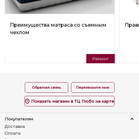
Боковины
Съемные боковины
Преимущества матраса со съемным
Прав
Подлокотники
чехлом
Мягкие
Материал каркаса
Ламинир. ДСП
Фанера
Ремонт
Количество сидячих мест
3
Обратная связь
Перезвоните мне
Количество спальных мест
двухспальный
Показать магазин в ТЦ Глобо на карте
Назначение
В гостиную
Для отдыха
Покупателям
Для дома
Доставка
Для офиса
Оплата