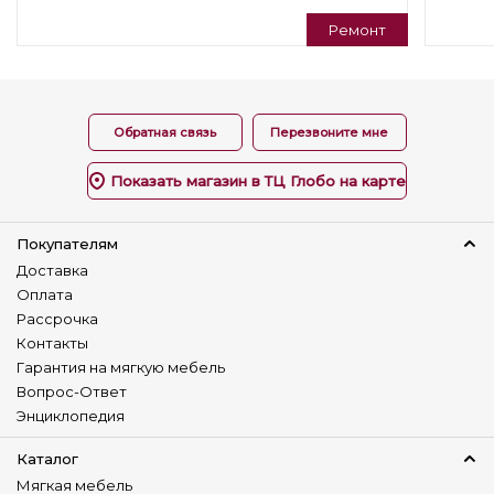
Варианты трансформации
Раскладной
Ремонт
Нераскладной
Регулируемая спинка
Нет
Обратная связь
Перезвоните мне
Универсальный угол
Нет
Показать магазин в ТЦ Глобо на карте
Изготовление в коже
Да
Покупателям
Доставка
Наличие столика
Оплата
Нет
Рассрочка
Детский диван
Контакты
Нет
Гарантия на мягкую мебель
Вопрос-Ответ
Энциклопедия
Каталог
Мягкая мебель