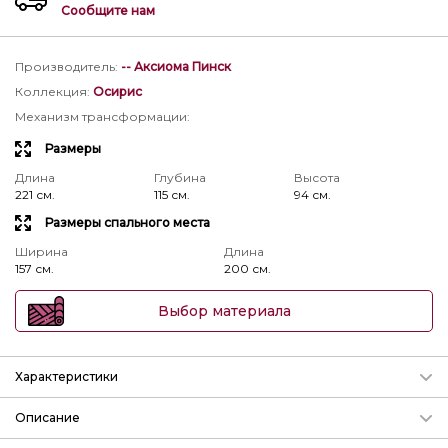
Сообщите нам
Производитель
:
-- Аксиома Пинск
Коллекция
:
Осирис
Механизм трансформации
:
Размеры
Длина
Глубина
Высота
221 см.
115 см.
94 см.
Размеры спального места
Ширина
Длина
157 см.
200 см.
Выбор материала
Характеристики
Механизм трансформации
Описание
Подробнее о механизмах
Диван 3-хместный с механизмом «Тик-так».