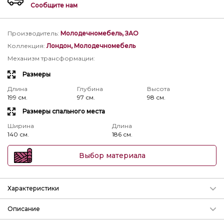
Сообщите нам
Производитель
:
Молодечномебель, ЗАО
Коллекция
:
Лондон, Молодечномебель
Механизм трансформации
:
Размеры
Длина
Глубина
Высота
199 см.
97 см.
98 см.
Размеры спального места
Ширина
Длина
140 см.
186 см.
Выбор материала
Характеристики
Механизм трансформации
Описание
Подробнее о механизмах
Диван Лондон
ММ-183-03/Р
изготавливается в коже