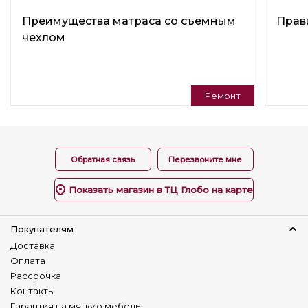
Подушки в комплекте
Нет
Преимущества матраса со съемным
Прав
чехлом
Варианты трансформации
Раскладной
Нераскладной
Регулируемая спинка
Ремонт
Нет
Универсальный угол
Нет
Обратная связь
Перезвоните мне
Изготовление в коже
Да
Показать магазин в ТЦ Глобо на карте
Наличие столика
Нет
Покупателям
Доставка
Детский диван
Оплата
Нет
Рассрочка
Контакты
Гарантия на мягкую мебель