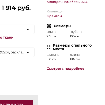
Молодечномебель, ЗАО
1 914
руб.
Коллекция
Брайтон
Размеры
Длина
Глубина
215 см
105 см
о ткани
Размеры спального
места
205см, раскладной
Ширина
Длина
150 см
186 см
Смотреть подробнее
в один клик