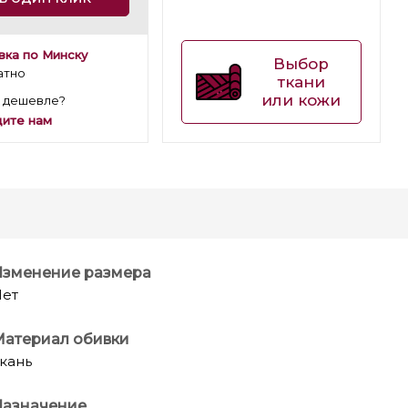
вка по Минску
Выбор
атно
ткани
или кожи
 дешевле?
ите нам
Изменение размера
ет
Материал обивки
кань
Назначение