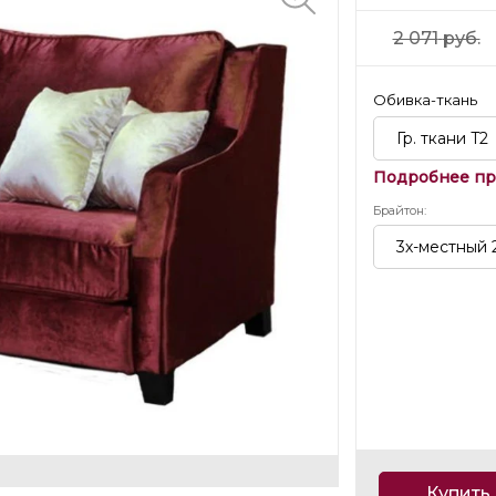
2 071
руб.
Обивка-ткань
Гр. ткани T2
Подробнее пр
Брайтон
:
3х-местный 
Купить 