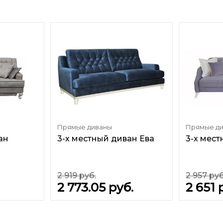
Прямые диваны
Прямые д
ан
3-х местный диван Ева
3-х мест
2 919
руб.
2 957
руб
2 773.05
руб.
2 651