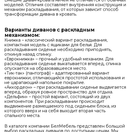
Внешне диван-кровать ничем не отличается от обычных
моделей. Отличия составляет внутренняя конструкция и
механизм раскладывания, от которых зависит способ
трансформации дивана в кровать.
Варианты диванов с раскладным
механизмом:
Книжка – классический вариант раскладывания,
компактная модель с ящиками для белья. Для
раскладывания сиденье необходимо приподнять,
откинув назад спинку.
«Еврокнижка» – прочный и удобный механизм. Для
раскладывания сиденье выкатывается вперед, спинка
опускается на образовавшееся место.
«Тик-так» (пантограф) – адаптированный вариант
еврокнижки, отличающийся простотой использования и
не царапающий напольное покрытие.
«Аккордеон» – при раскладывании сиденье выдвигается
вперед, образуя ровное пространство для отдыха.
«Дельфин» – простой вариант, состоящий из двух
компонентов. При раскладывании происходит
выдвижение размещаемого под сиденьем блока, из
которого вверх и на себя выходит вторая часть
спального места.
В каталоге компании БелМебель представлен большой
выбор раскладных диванов по доступным ценам. Мы