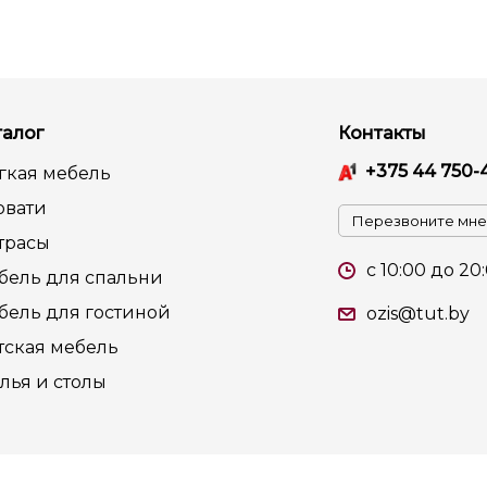
талог
Контакты
+375 44 750-
гкая мебель
овати
Перезвоните мне
трасы
c 10:00 до 20
бель для спальни
бель для гостиной
ozis@tut.by
тская мебель
лья и столы
та регистрации в Торговом реестре РБ 26 июля 2014г.