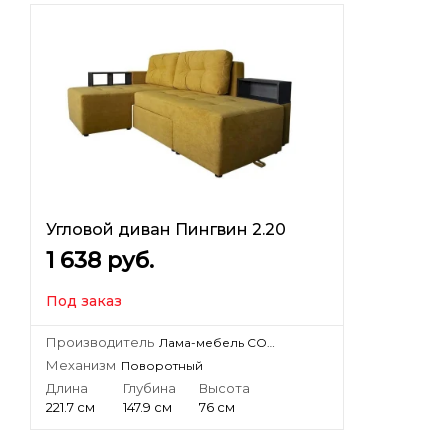
Угловой диван Пингвин 2.20
1 638
руб.
Под заказ
Производитель
Лама-мебель СООО «Лама-мебель»
Механизм
Поворотный
Длина
Глубина
Высота
221.7 см
147.9 см
76 см