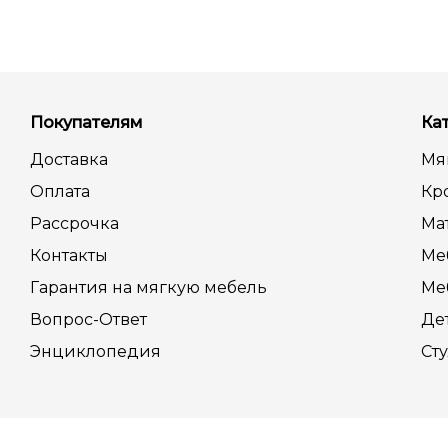
Покупателям
Ка
Доставка
Мя
Оплата
Кр
Рассрочка
Ма
Контакты
Ме
Гарантия на мягкую мебель
Ме
Вопрос-Ответ
Де
Энциклопедия
Сту
2004 - 2025 © Частное предприятие “ОзиС” УНП 190937762, да
Правила торговли по образцам