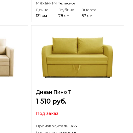
Механизм
Телескоп
а
Длина
Глубина
Высота
131 см
78 см
87 см
Диван Пино Т
1 510
руб.
Под заказ
Производитель
Brioli
Механизм
Телескоп