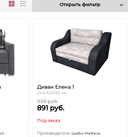
Открыть фильтр
н
Диван Елена 1
сп.м 100/120 см
938
руб.
891
руб.
Под заказ
Производитель
Фабрика мебели KRONES Гродно
ШиБо-Мебель