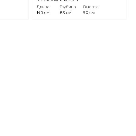
а
Длина
Глубина
Высота
140 см
83 см
90 см