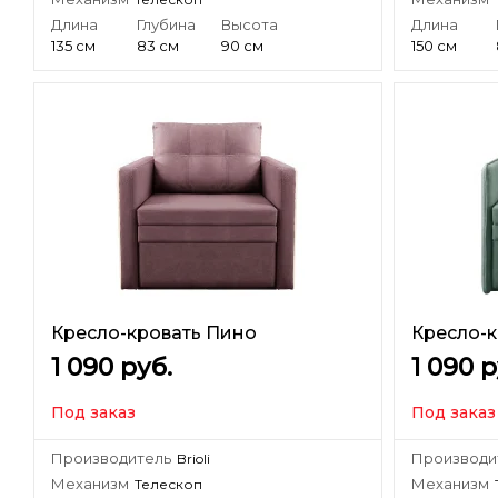
Длина
Глубина
Высота
Длина
135 см
83 см
90 см
150 см
Кресло-кровать Пино
Кресло-к
1 090
руб.
1 090
р
Под заказ
Под заказ
Производитель
Производи
Brioli
Механизм
Механизм
Телескоп