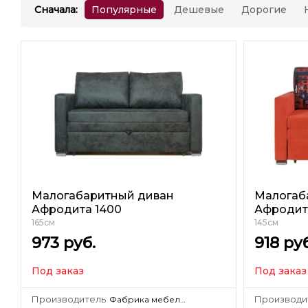
Сначала
:
Популярные
Дешевые
Дорогие
Малогабаритный диван
Малогаб
Афродита 1400
Афродит
165см
145см
973
руб.
918
руб
Под заказ
Под заказ
Производитель
Производи
Фабрика мебели KRONES Гродно