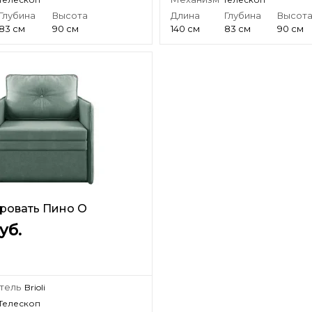
Глубина
Высота
Длина
Глубина
Высот
83 см
90 см
140 см
83 см
90 см
ровать Пино О
уб.
тель
Brioli
Телескоп