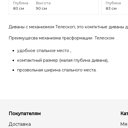
Глубина
Высота
Глубина
83 см
90 см
83 см
Диваны с механизмом Телескоп, это компктные диваны
Преимущесва механизма трасформации Телеском
удобное спальное место ,
компактный размер (малая глубина дивана),
прозвольная ширина спального места.
Покупателям
Ка
Доставка
Мя