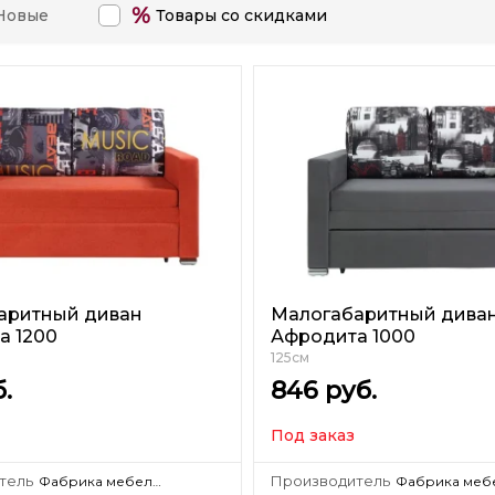
%
Новые
Товары со скидками
аритный диван
Малогабаритный дива
а 1200
Афродита 1000
125см
.
846
руб.
Под заказ
тель
Производитель
Фабрика мебели KRONES Гродно