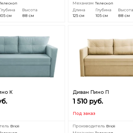
Механизм
Телескоп
Телескоп
Глубина
Высота
Длина
Глубина
Высот
105 см
88 см
125 см
105 см
88 см
ино К
Диван Пино П
б.
1 510
руб.
Под заказ
тель
Производитель
Brioli
Brioli
Механизм
Телескоп
Телескоп