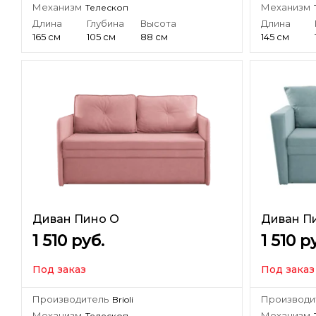
Механизм
Механизм
Телескоп
Длина
Глубина
Высота
Длина
165 см
105 см
88 см
145 см
Диван Пино О
Диван П
1 510
руб.
1 510
ру
Под заказ
Под заказ
Производитель
Производи
Brioli
Механизм
Механизм
Телескоп