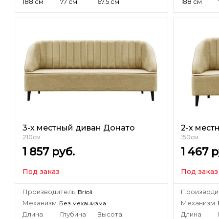
188 см
77 см
67.5 см
188 см
3-х местный диван Донато
2-х мест
210см
150см
1 857
руб.
1 467
р
Под заказ
Под заказ
Производитель
Производи
Brioli
Механизм
Механизм
Без механизма
Длина
Глубина
Высота
Длина