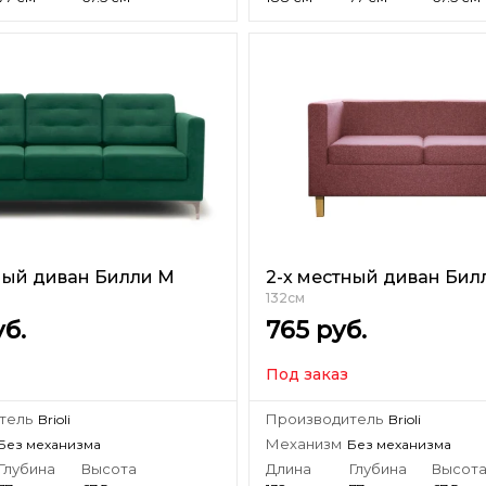
ный диван Билли М
2-х местный диван Бил
132см
б.
765
руб.
Под заказ
тель
Производитель
Brioli
Brioli
Механизм
Без механизма
Без механизма
Глубина
Высота
Длина
Глубина
Высот