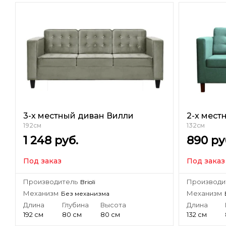
3-х местный диван Вилли
2-х мест
192см
132см
1 248
руб.
890
ру
Под заказ
Под заказ
Производитель
Производи
Brioli
Механизм
Механизм
Без механизма
Длина
Глубина
Высота
Длина
192 см
80 см
80 см
132 см