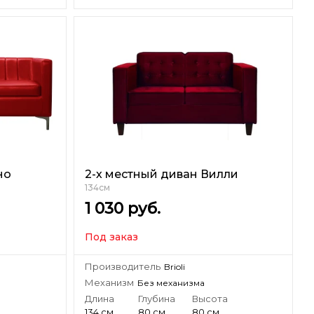
но
2-х местный диван Вилли
134см
1 030
руб.
Под заказ
Производитель
Brioli
Механизм
Без механизма
а
Длина
Глубина
Высота
134 см
80 см
80 см