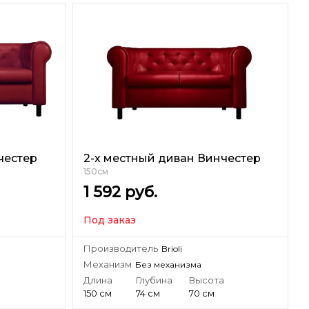
честер
2-х местный диван Винчестер
150см
1 592
руб.
Под заказ
Производитель
Brioli
Механизм
Без механизма
а
Длина
Глубина
Высота
150 см
74 см
70 см