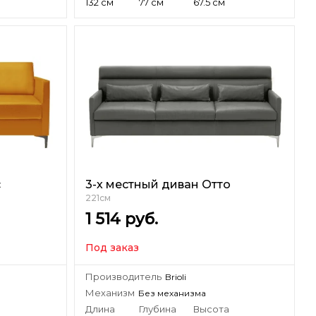
132 см
77 см
67.5 см
с
3-х местный диван Отто
221см
1 514
руб.
Под заказ
Производитель
Brioli
Механизм
Без механизма
а
Длина
Глубина
Высота