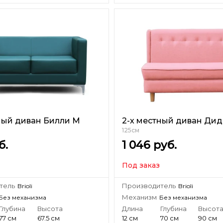
ный диван Билли М
2-х местный диван Ди
125см
б.
1 046
руб.
Под заказ
тель
Производитель
Brioli
Brioli
Механизм
Без механизма
Без механизма
Глубина
Высота
Длина
Глубина
Высот
77 см
67.5 см
12 см
70 см
90 см