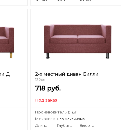
ли Д
2-х местный диван Билли
132см
718
руб.
Под заказ
Производитель
Brioli
Механизм
Без механизма
а
Длина
Глубина
Высота