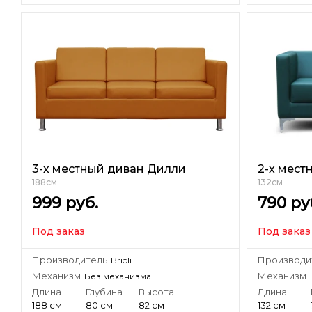
3-х местный диван Дилли
2-х мест
188см
132см
999
руб.
790
ру
Под заказ
Под заказ
Производитель
Производи
Brioli
Механизм
Механизм
Без механизма
Длина
Глубина
Высота
Длина
188 см
80 см
82 см
132 см