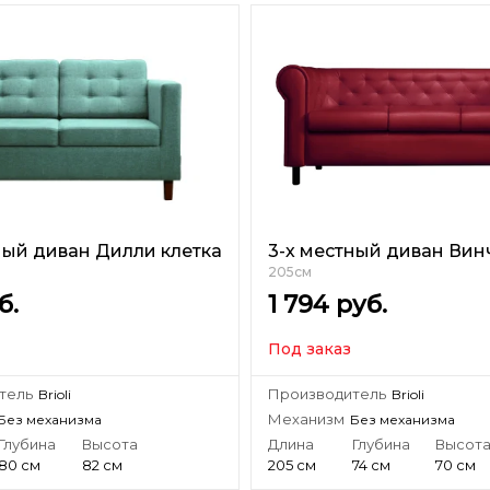
ный диван Дилли клетка
3-х местный диван Вин
205см
б.
1 794
руб.
Под заказ
тель
Производитель
Brioli
Brioli
Механизм
Без механизма
Без механизма
Глубина
Высота
Длина
Глубина
Высот
80 см
82 см
205 см
74 см
70 см