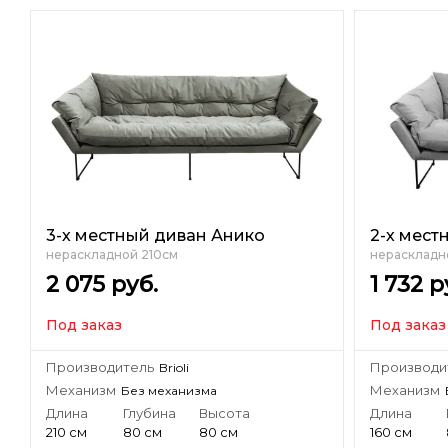
3-х местный диван Анико
2-х мест
нераскладной 210см
нераскладн
2 075
руб.
1 732
р
Под заказ
Под заказ
Производитель
Производи
Brioli
Механизм
Механизм
Без механизма
Длина
Глубина
Высота
Длина
210 см
80 см
80 см
160 см