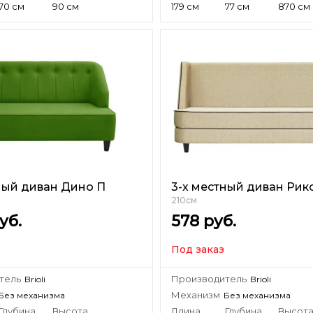
70 см
90 см
179 см
77 см
870 см
ный диван Дино П
3-х местный диван Рик
210см
уб.
578
руб.
Под заказ
тель
Производитель
Brioli
Brioli
Механизм
Без механизма
Без механизма
Глубина
Высота
Длина
Глубина
Высот