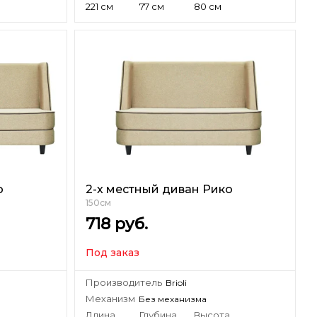
221 см
77 см
80 см
о
2-х местный диван Рико
150см
718
руб.
Под заказ
Производитель
Brioli
Механизм
Без механизма
а
Длина
Глубина
Высота