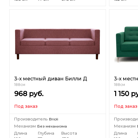
3-х местный диван Билли Д
3-х мест
188см
188см
968
руб.
1 150
ру
Под заказ
Под заказ
Производитель
Производи
Brioli
Механизм
Механизм
Без механизма
Длина
Глубина
Высота
Длина