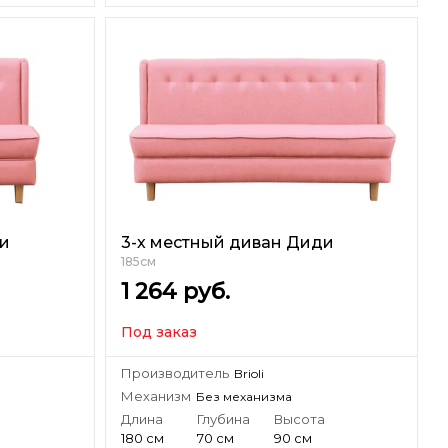
ди
3-х местный диван Диди
185см
1 264
руб.
Под заказ
Производитель
Brioli
Механизм
Без механизма
а
Длина
Глубина
Высота
180 см
70 см
90 см