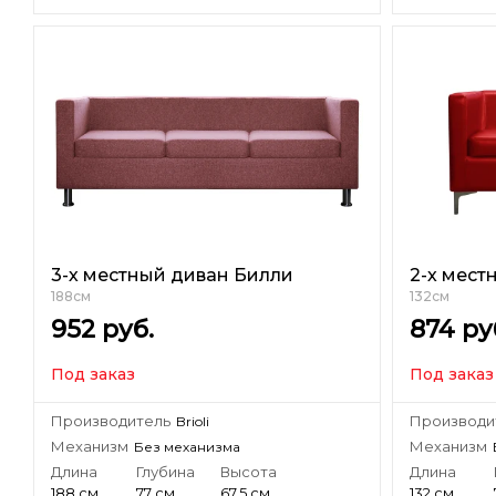
3-х местный диван Билли
2-х мест
188см
132см
952
руб.
874
ру
Под заказ
Под заказ
Производитель
Производи
Brioli
Механизм
Механизм
Без механизма
Длина
Глубина
Высота
Длина
188 см
77 см
67.5 см
132 см