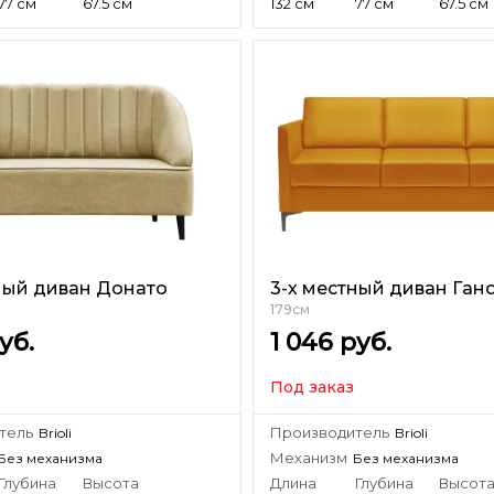
77 см
67.5 см
132 см
77 см
67.5 см
ный диван Донато
3-х местный диван Ган
179см
уб.
1 046
руб.
Под заказ
тель
Производитель
Brioli
Brioli
Механизм
Без механизма
Без механизма
Глубина
Высота
Длина
Глубина
Высот