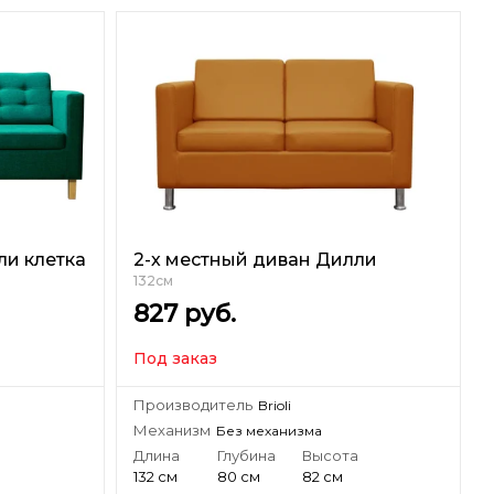
ли клетка
2-х местный диван Дилли
132см
827
руб.
Под заказ
Производитель
Brioli
Механизм
Без механизма
а
Длина
Глубина
Высота
132 см
80 см
82 см