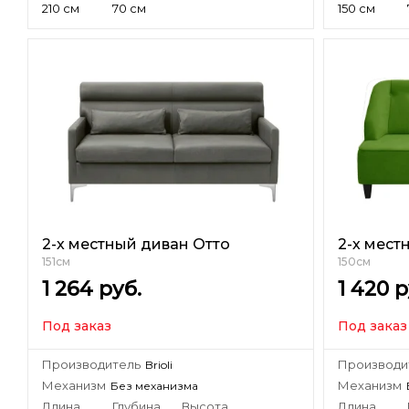
210 см
70 см
150 см
2-х местный диван Отто
2-х мест
151см
150см
1 264
руб.
1 420
р
Под заказ
Под заказ
Производитель
Производи
Brioli
Механизм
Механизм
Без механизма
Длина
Глубина
Высота
Длина