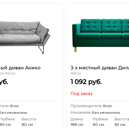
ный диван Анико
3-х местный диван Дил
ой 160см
188см
уб.
1 092
руб.
Под заказ
тель
Производитель
Brioli
Brioli
Механизм
Без механизма
Без механизма
Глубина
Высота
Длина
Глубина
Высот
80 см
80 см
188 см
80 см
82 см