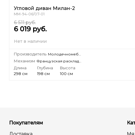
Угловой диван Милан-2
ММ-94-06/07-01
6 511
руб.
6 019
руб.
Нет в наличии
Производитель
Молодечномебель, ЗАО
Механизм
Французская раскладушка
Длина
Глубина
Высота
298 см
198 см
100 см
Покупателям
Ка
Доставка
Мя