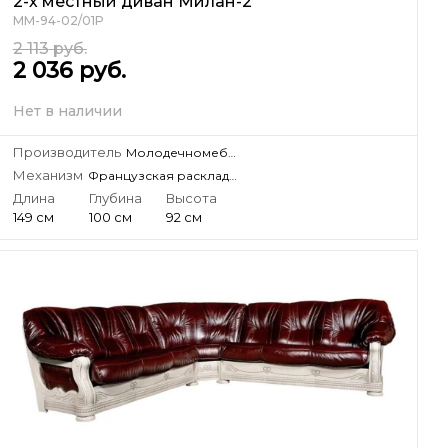
2-х местный диван Милан-2
ММ-94-02/01Р
2 113
руб.
2 036
руб.
Нет в наличии
Производитель
Молодечномебель, ЗАО
Механизм
Французская раскладушка
Длина
Глубина
Высота
149 см
100 см
92 см