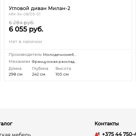
Угловой диван Милан-2
ММ-94-08/09-01
6 284
руб.
6 055
руб.
Нет в наличии
Производитель
Молодечномебель, ЗАО
Механизм
Французская раскладушка
Длина
Глубина
Высота
298 см
242 см
100 см
талог
Контакты
+375 44 750-
гкая мебель