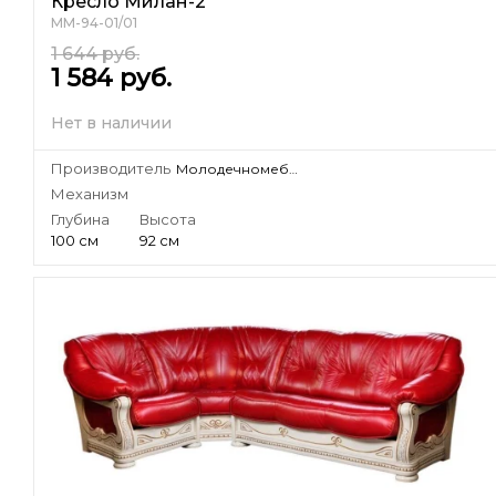
Кресло Милан-2
ММ-94-01/01
1 644
руб.
1 584
руб.
Нет в наличии
Производитель
Молодечномебель, ЗАО
Механизм
Глубина
Высота
100 см
92 см