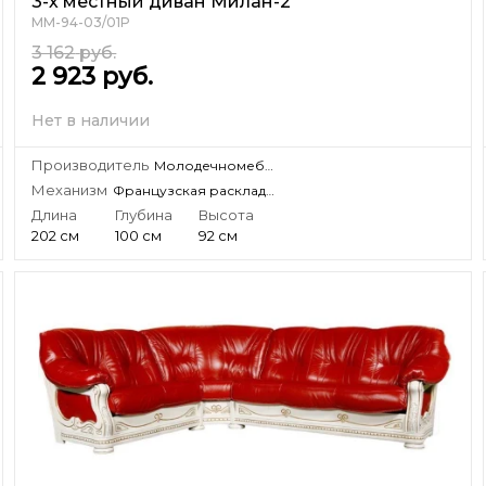
3-х местный диван Милан-2
ММ-94-03/01Р
3 162
руб.
2 923
руб.
Нет в наличии
Производитель
Молодечномебель, ЗАО
Механизм
Французская раскладушка
Длина
Глубина
Высота
202 см
100 см
92 см