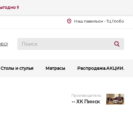
годно !!
Наш павильон - ТЦ Глобо
ОБО!
Столы и стулья
Матрасы
Распродажа.АКЦИИ.
Производитель
:
-- ХК Пинск