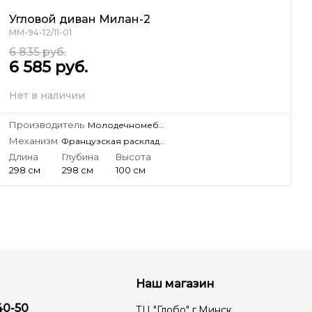
Угловой диван Милан-2
ММ-94-12/11-01
6 835
руб.
6 585
руб.
Нет в наличии
Производитель
Молодечномебель, ЗАО
Механизм
Французская раскладушка
Длина
Глубина
Высота
298 см
298 см
100 см
Наш магазин
40-50
ТЦ "Глобо" г.Минск,