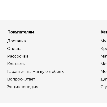
Покупателям
Ка
Доставка
Мя
Оплата
Кр
Рассрочка
Ма
Контакты
Ме
Гарантия на мягкую мебель
Ме
Вопрос-Ответ
Де
Энциклопедия
Сту
2004 - 2025 © Частное предприятие “ОзиС” УНП 190937762, да