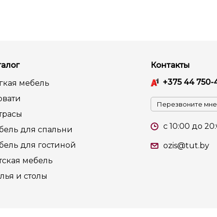
талог
Контакты
+375 44 750-
гкая мебель
овати
Перезвоните мне
трасы
c 10:00 до 20
бель для спальни
бель для гостиной
ozis@tut.by
тская мебель
лья и столы
та регистрации в Торговом реестре РБ 26 июля 2014г.