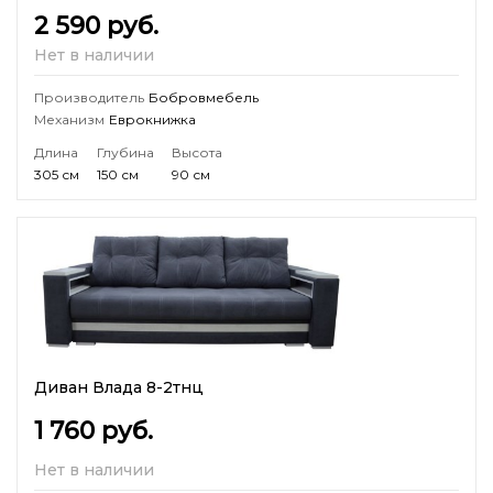
2 590
руб.
Нет в наличии
Производитель
Бобровмебель
Механизм
Еврокнижка
Длина
Глубина
Высота
305 см
150 см
90 см
Диван Влада 8-2тнц
1 760
руб.
Нет в наличии